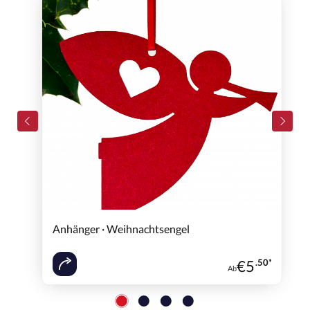
Anhänger · Weihnachtsengel
€
5
.50*
Ab