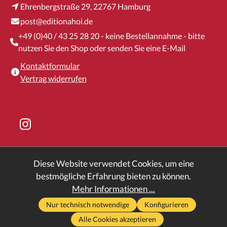
Ehrenbergstraße 29, 22767 Hamburg
post@editionahoi.de
+49 (0)40 / 43 25 28 20 - keine Bestellannahme - bitte
nutzen Sie den Shop oder senden Sie eine E-Mail
Kontaktformular
Vertrag widerrufen
Diese Website verwendet Cookies, um eine
* Alle Preise inkl. gesetzl. Mehrwertsteuer zzgl.
bestmögliche Erfahrung bieten zu können.
Versandkosten
und ggf. Nachnahmegebühren, wenn nicht
Mehr Informationen ...
anders angegeben.
Nur technisch notwendige
Konfigurieren
Edition Ahoi -
Impressum
-
Datenschutz
-
AGB
-
2026
Alle Cookies akzeptieren
Widerruf